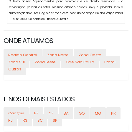
O texto acima "Equipamentos para vinícolas" é de direito reservado. Sua
reprodução, parcial ou total, mesmo citando nossos links, é proibida sem a
autorização do autor. Plágio é crime e está previsto no artigo 184 do Código Penal.
– Lei n° 9.610-98 sobre os Direitos Autorais
ONDE ATUAMOS
Região Central
Zona Norte
Zona Oeste
Zona Sul
Zona Leste
Gde São Paulo
Litoral
Outros
E NOS DEMAIS ESTADOS
Capitais
PE
CE
BA
GO
MG
PR
RJ
RS
SC
SP