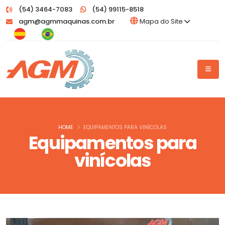
(54) 3464-7083
(54) 99115-8518
agm@agmmaquinas.com.br
Mapa do Site
HOME
EQUIPAMENTOS PARA VINÍCOLAS
Equipamentos para
vinícolas