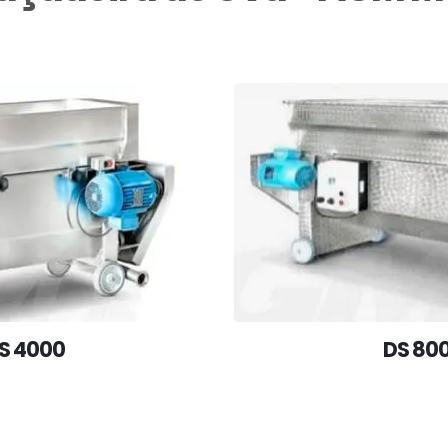
S 4000
DS 80