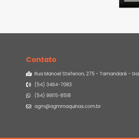
Contato
Rua Manoel Stefenon, 275 - Tamandaré - Gari
(54) 3464-7083
(54) 99115-8518
agm@agmmaquinas.com.br