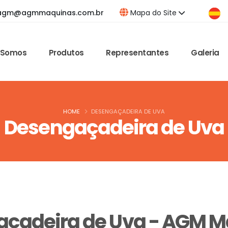
agm@agmmaquinas.com.br
Mapa do Site
 Somos
Produtos
Representantes
Galeria
HOME
DESENGAÇADEIRA DE UVA
Desengaçadeira de Uva
çadeira de Uva - AGM 