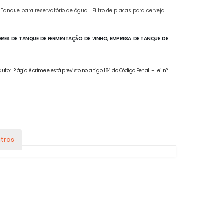
Tanque para reservatório de água
Filtro de placas para cerveja
RES DE TANQUE DE FERMENTAÇÃO DE VINHO, EMPRESA DE TANQUE DE
or. Plágio é crime e está previsto no artigo 184 do Código Penal. – Lei n°
tros