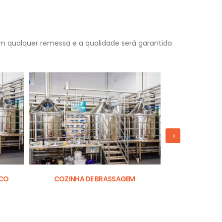
em qualquer remessa e a qualidade será garantida
OCO
COZINHA DE BRASSAGEM
TANQUES DE A