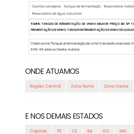
Cozinha cervejeira
Tanque de fermentação
Reservatório metáli
Reservatório de água industrial
TAGS:
TANQUE DE FERMENTAÇÃO DE VINHO MELHOR PREÇO EM SP TA
FERMENTAÇÃO DE VINHO, TANQUE DE FERMENTAÇÃO DE VINHO DE QUALID
O texto acima "Tanque de fermentação de vinho" é de direito reservado. Su
9.610-98 sobre os Direitos Autorais
ONDE ATUAMOS
Região Central
Zona Norte
Zona Oeste
E NOS DEMAIS ESTADOS
Capitais
PE
CE
BA
GO
MG