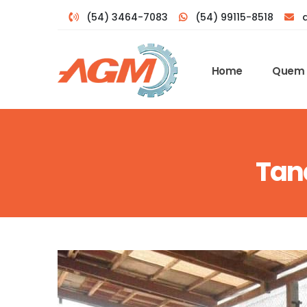
(54) 3464-7083
(54) 99115-8518
Home
Quem
Tan