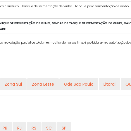
co cilíndrico
Tanque de fermentação de vinho
Tanque para fermentação de vinho
NQUE DE FERMENTAÇÃO DE VINHO, VENDAS DE TANQUE DE FERMENTAÇÃO DE VINHO, VALO
ADE.
a reprodução, parcial ou total, mesmo citando nossos links, é proibida sem a autorização do aut
Zona Sul
Zona Leste
Gde São Paulo
Litoral
Ou
PR
RJ
RS
SC
SP