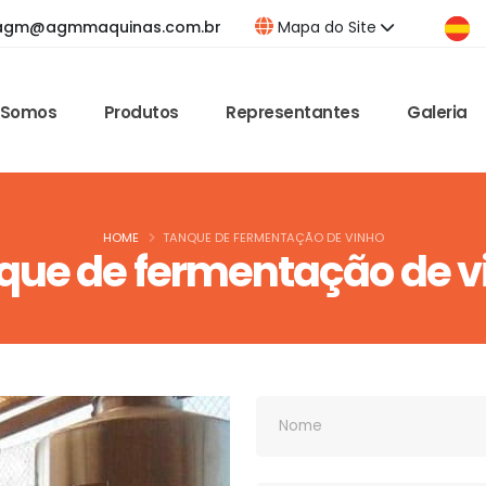
agm@agmmaquinas.com.br
Mapa do Site
 Somos
Produtos
Representantes
Galeria
HOME
TANQUE DE FERMENTAÇÃO DE VINHO
que de fermentação de v