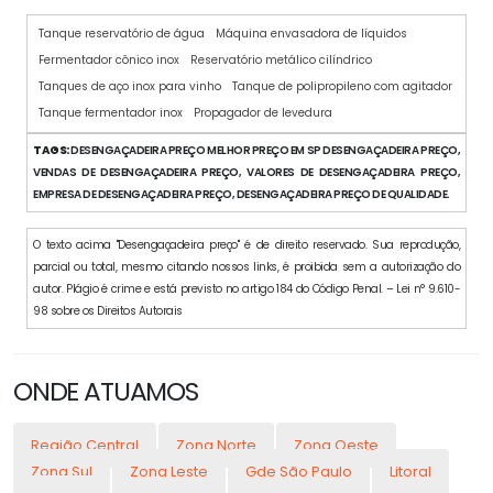
Tanque reservatório de água
Máquina envasadora de líquidos
Fermentador cônico inox
Reservatório metálico cilíndrico
Tanques de aço inox para vinho
Tanque de polipropileno com agitador
Tanque fermentador inox
Propagador de levedura
TAGS:
DESENGAÇADEIRA PREÇO MELHOR PREÇO EM SP DESENGAÇADEIRA PREÇO,
VENDAS DE DESENGAÇADEIRA PREÇO, VALORES DE DESENGAÇADEIRA PREÇO,
EMPRESA DE DESENGAÇADEIRA PREÇO, DESENGAÇADEIRA PREÇO DE QUALIDADE.
O texto acima "Desengaçadeira preço" é de direito reservado. Sua reprodução,
parcial ou total, mesmo citando nossos links, é proibida sem a autorização do
autor. Plágio é crime e está previsto no artigo 184 do Código Penal. – Lei n° 9.610-
98 sobre os Direitos Autorais
ONDE ATUAMOS
Região Central
Zona Norte
Zona Oeste
Zona Sul
Zona Leste
Gde São Paulo
Litoral