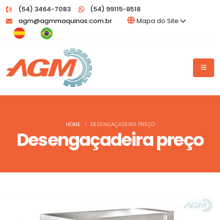
(54) 3464-7083
(54) 99115-8518
agm@agmmaquinas.com.br
Mapa do Site
HOME
DESENGAÇADEIRA PREÇO
Desengaçadeira preço