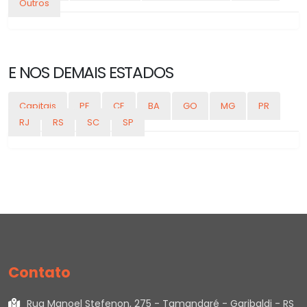
Outros
E NOS DEMAIS ESTADOS
Capitais
PE
CE
BA
GO
MG
PR
RJ
RS
SC
SP
Contato
Rua Manoel Stefenon, 275 - Tamandaré - Garibaldi - RS