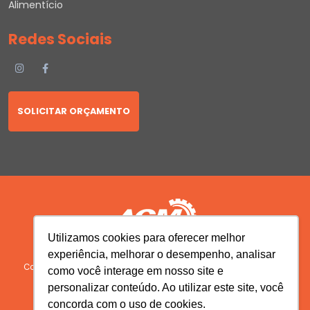
Alimentício
Redes Sociais
SOLICITAR ORÇAMENTO
Utilizamos cookies para oferecer melhor
experiência, melhorar o desempenho, analisar
Copyright © 2026 AGM Máquinas | Todos os Direitos Reservados.
como você interage em nosso site e
Desenvolvido por
personalizar conteúdo. Ao utilizar este site, você
concorda com o uso de cookies.