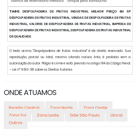
Fábrica de reservatório metálico
Tanque para Kombucha
TAGS:
DESPOLPADEIRA DE FRUTAS INDUSTRIAL MELHOR PREÇO EM SP
DESPOLPADEIRA DE FRUTAS INDUSTRIAL, VENDAS DE DESPOLPADEIRA DE FRUTAS
INDUSTRIAL, VALORES DE DESPOLPADEIRA DE FRUTAS INDUSTRIAL, EMPRESA DE
DESPOLPADEIRA DE FRUTAS INDUSTRIAL, DESPOLPADEIRA DE FRUTAS INDUSTRIAL
DE QUALIDADE.
O texto acima "Despolpadeira de frutas industrial" é de direito reservado. Sua
reprodução, parcial ou total, mesmo citando nossos links, é proibida sem a
autorização do autor. Plágio é crime e está previsto no artigo 184 do Código Penal.
– Lei n° 9.610-98 sobre os Direitos Autorais
ONDE ATUAMOS
Região Central
Zona Norte
Zona Oeste
Zona Sul
Zona Leste
Gde São Paulo
Litoral
Outros