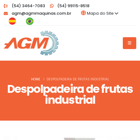
(54) 3464-7083
(54) 99115-8518
agm@agmmaquinas.com.br
Mapa do Site
HOME
DESPOLPADEIRA DE FRUTAS INDUSTRIAL
Despolpadeira de frutas
industrial