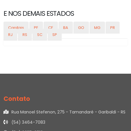
E NOS DEMAIS ESTADOS
Capitais
PE
CE
BA
GO
MG
PR
RJ
RS
SC
SP
Contato
Rua Manoel Stefenon, 275 - Tamandaré - Garibaldi - RS
(54) 3464-7083