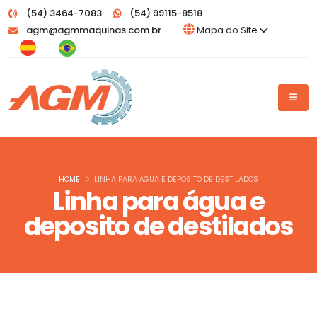
(54) 3464-7083
(54) 99115-8518
agm@agmmaquinas.com.br
Mapa do Site
HOME
LINHA PARA ÁGUA E DEPOSITO DE DESTILADOS
Linha para água e
deposito de destilados