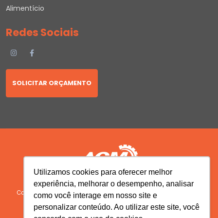
Alimentício
Redes Sociais
SOLICITAR ORÇAMENTO
Utilizamos cookies para oferecer melhor
experiência, melhorar o desempenho, analisar
Copyright © 2026 AGM Máquinas | Todos os Direitos Reservados.
como você interage em nosso site e
Desenvolvido por
personalizar conteúdo. Ao utilizar este site, você