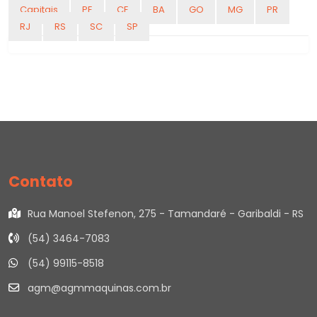
Capitais
PE
CE
BA
GO
MG
PR
RJ
RS
SC
SP
Contato
Rua Manoel Stefenon, 275 - Tamandaré - Garibaldi - RS
(54) 3464-7083
(54) 99115-8518
agm@agmmaquinas.com.br