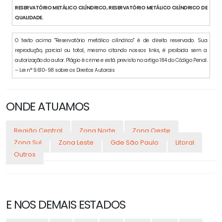
RESERVATÓRIO METÁLICO CILÍNDRICO, RESERVATÓRIO METÁLICO CILÍNDRICO DE
QUALIDADE.
O texto acima "Reservatório metálico cilíndrico" é de direito reservado. Sua
reprodução, parcial ou total, mesmo citando nossos links, é proibida sem a
autorização do autor. Plágio é crime e está previsto no artigo 184 do Código Penal.
– Lei n° 9.610-98 sobre os Direitos Autorais
ONDE ATUAMOS
Região Central
Zona Norte
Zona Oeste
Zona Sul
Zona Leste
Gde São Paulo
Litoral
Outros
E NOS DEMAIS ESTADOS