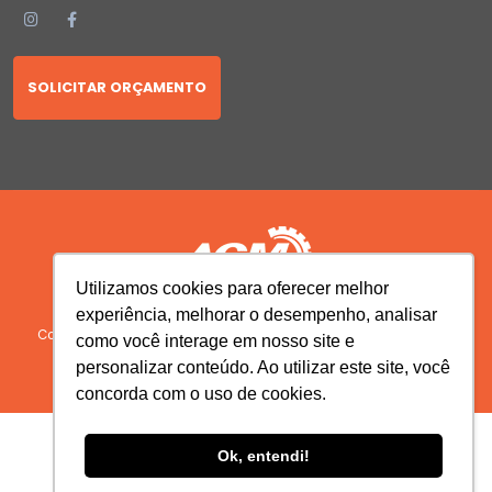
SOLICITAR ORÇAMENTO
Utilizamos cookies para oferecer melhor
experiência, melhorar o desempenho, analisar
Copyright © 2026 AGM Máquinas | Todos os Direitos Reservados.
como você interage em nosso site e
Desenvolvido por
personalizar conteúdo. Ao utilizar este site, você
concorda com o uso de cookies.
Ok, entendi!