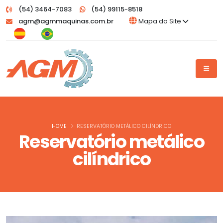
(54) 3464-7083
(54) 99115-8518
agm@agmmaquinas.com.br
Mapa do Site
HOME
RESERVATÓRIO METÁLICO CILÍNDRICO
Reservatório metálico
cilíndrico