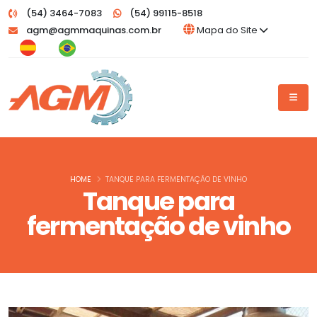
(54) 3464-7083
(54) 99115-8518
agm@agmmaquinas.com.br
Mapa do Site
HOME
TANQUE PARA FERMENTAÇÃO DE VINHO
Tanque para
fermentação de vinho