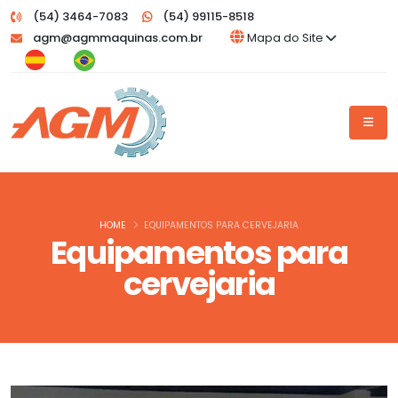
(54) 3464-7083
(54) 99115-8518
agm@agmmaquinas.com.br
Mapa do Site
HOME
EQUIPAMENTOS PARA CERVEJARIA
Equipamentos para
cervejaria