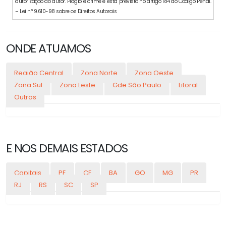
autorização do autor. Plágio é crime e está previsto no artigo 184 do Código Penal.
– Lei n° 9.610-98 sobre os Direitos Autorais
ONDE ATUAMOS
Região Central
Zona Norte
Zona Oeste
Zona Sul
Zona Leste
Gde São Paulo
Litoral
Outros
E NOS DEMAIS ESTADOS
Capitais
PE
CE
BA
GO
MG
PR
RJ
RS
SC
SP