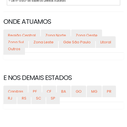
– Lei n° 9.610-98 sobre os Direitos Autorais
ONDE ATUAMOS
Região Central
Zona Norte
Zona Oeste
Zona Sul
Zona Leste
Gde São Paulo
Litoral
Outros
E NOS DEMAIS ESTADOS
Capitais
PE
CE
BA
GO
MG
PR
RJ
RS
SC
SP