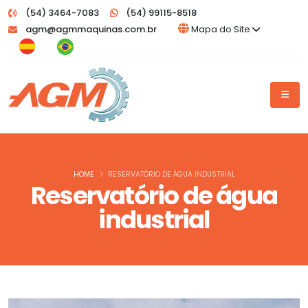
(54) 3464-7083
(54) 99115-8518
agm@agmmaquinas.com.br
Mapa do Site
HOME
RESERVATÓRIO DE ÁGUA INDUSTRIAL
Reservatório de água
industrial